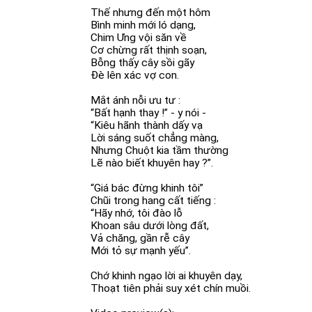
Thế nhưng đến một hôm
Bình minh mới ló dạng,
Chim Ưng vội săn về
Cơ chừng rất thịnh soạn,
Bỗng thấy cây sồi gãy
Đè lên xác vợ con.
Mắt ánh nỗi ưu tư :
“Bất hạnh thay !” - y nói -
“Kiêu hãnh thành dấy vạ
Lời sáng suốt chẳng màng,
Nhưng Chuột kia tầm thường
Lẽ nào biết khuyên hay ?”.
“Giá bác đừng khinh tôi”
Chũi trong hang cất tiếng :
“Hãy nhớ, tôi đào lỗ
Khoan sâu dưới lòng đất,
Vả chăng, gần rễ cây
Mới tỏ sự mạnh yếu”.
Chớ khinh ngạo lời ai khuyên dạy,
Thoạt tiên phải suy xét chín muồi.