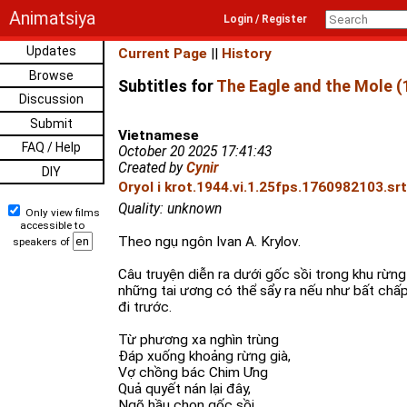
Animatsiya
Login / Register
Updates
Current Page
||
History
Browse
Subtitles for
The Eagle and the Mole (
Discussion
Submit
Vietnamese
FAQ / Help
October 20 2025 17:41:43
Created by
Cynir
DIY
Oryol i krot.1944.vi.1.25fps.1760982103.srt
Quality: unknown
Only view films
accessible to
Theo ngụ ngôn Ivan A. Krylov.
speakers of
Câu truyện diễn ra dưới gốc sồi trong khu rừng
những tai ương có thể sẩy ra nếu như bất chấp
đi trước.
Từ phương xa nghìn trùng
Đáp xuống khoảng rừng già,
Vợ chồng bác Chim Ưng
Quả quyết nán lại đây,
Ngõ hầu chọn gốc sồi