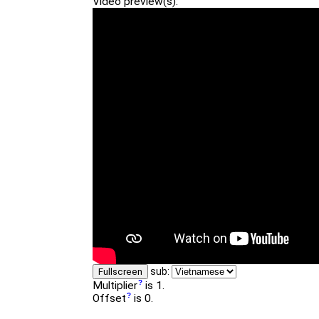
Video preview(s):
sub:
Fullscreen
Multiplier
is 1.
Offset
is 0.