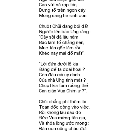
Cao vút và rợp tán,
Dựng tổ trên ngọn cây
Mong sang hè sinh con.
Chuột Chũi đang bới đất
Ngước lên bảo Ưng rằng :
“Cây sồi đã lâu năm
Bác làm tổ chẳng nên,
Mục tận gốc lắm rồi
Khéo nay mai đổ mất”.
“Lời đứa dưới lỗ kia
Đáng để ta đoái hoài ?
Còn đâu cái uy danh
Của nhà Ưng tinh mắt ?
Chuột kia tầm ruồng thế
Can gián Vua Chim ư ?”.
Chũi chẳng phí thêm lời
Toan dốc công vào việc.
Rồi không lâu sau đó
Đức Vua mừng tân gia,
Và thỏa lòng ước mong :
Đàn con cũng chào đời.